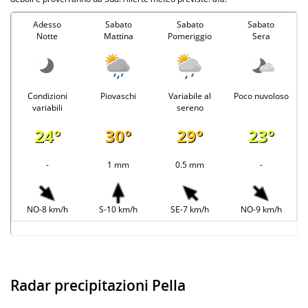
Adesso
Sabato
Sabato
Sabato
Notte
Mattina
Pomeriggio
Sera
Condizioni
Piovaschi
Variabile al
Poco nuvoloso
variabili
sereno
24°
30°
29°
23°
-
1 mm
0.5 mm
-
NO-8 km/h
S-10 km/h
SE-7 km/h
NO-9 km/h
Radar precipitazioni Pella