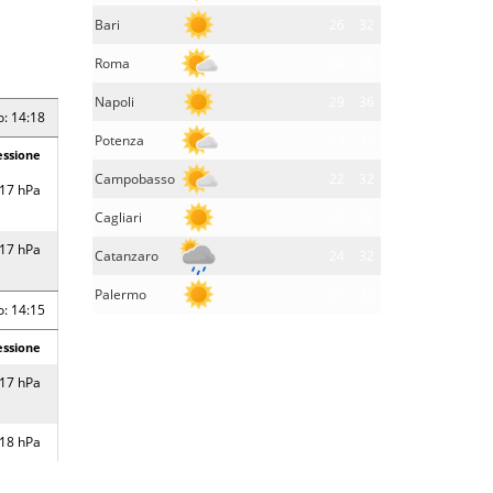
Bari
26
32
Roma
28
38
Napoli
29
36
o: 14:18
Potenza
23
32
essione
Campobasso
22
32
17 hPa
Cagliari
27
32
17 hPa
Catanzaro
24
32
Palermo
27
32
o: 14:15
essione
17 hPa
18 hPa