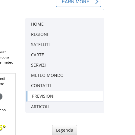
HOME
REGIONI
SATELLITI
visti
CARTE
ico si
te meteo
SERVIZI
METEO MONDO
edi
tte
CONTATTI
PREVISIONI
ARTICOLI
eno
5°
Legenda