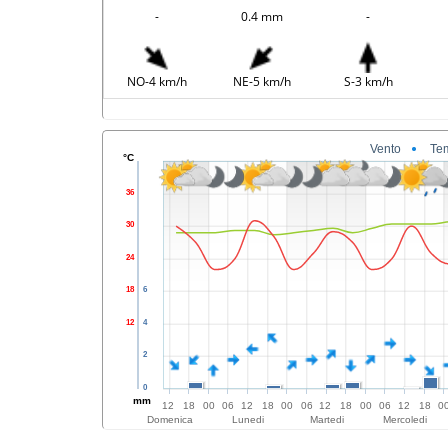
-
0.4 mm
-
NO-4 km/h
NE-5 km/h
S-3 km/h
Vento
Te
°C
36
30
24
18
6
12
4
2
0
mm
12
18
00
06
12
18
00
06
12
18
00
06
12
18
0
Domenica
Lunedi
Martedi
Mercoledi