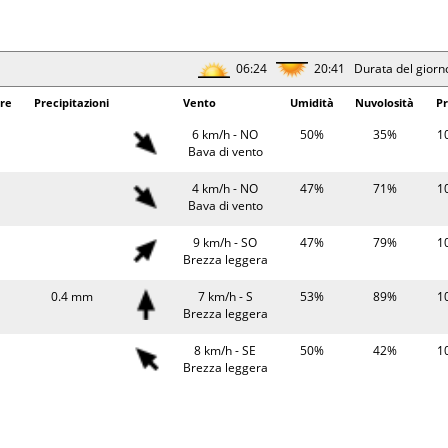
31°
7 km/h - E
41%
10
Brezza leggera
28°
0.2 mm
9 km/h - SE
62%
10
06:24
20:41 Durata del giorn
Brezza leggera
re
Precipitazioni
Vento
Umidità
Nuvolosità
Pr
06:26
20:39 Durata del giorn
6 km/h - NO
50%
35%
1
erature
Precipitazioni
Bava di vento
Vento
Umidità
Pr
22°
4 km/h - SO
75%
10
4 km/h - NO
47%
71%
1
Bava di vento
Bava di vento
25°
5 km/h - O
59%
10
9 km/h - SO
47%
79%
1
Bava di vento
Brezza leggera
29°
0.3 mm
6 km/h - SO
45%
10
0.4 mm
7 km/h - S
53%
89%
1
Bava di vento
Brezza leggera
27°
0.4 mm
4 km/h - N
63%
10
8 km/h - SE
50%
42%
1
Bava di vento
Brezza leggera
06:27
20:37 Durata del giorn
6 km/h - SE
49%
42%
1
Bava di vento
erature
Precipitazioni
Vento
Umidità
Pr