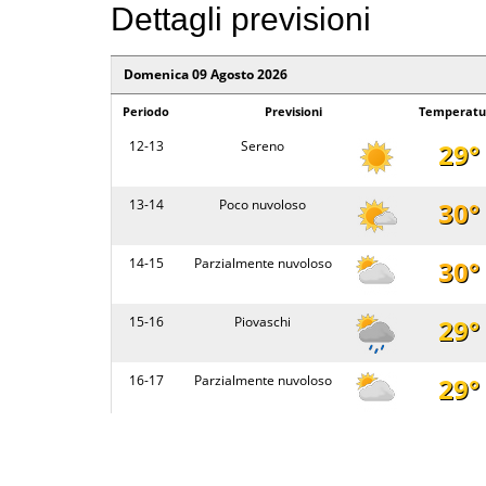
08 - 14
Poco nuvoloso
Dettagli previsioni
14 - 20
Parzialmente nuvoloso
Domenica 09 Agosto 2026
Periodo
Previsioni
Temperatu
Martedi 11 Agosto 2026
12-13
Sereno
29°
Periodo
Previsioni
Temp
20 - 02
Sereno
13-14
Poco nuvoloso
30°
02 - 08
Sereno
14-15
Parzialmente nuvoloso
30°
08 - 14
Parzialmente nuvoloso
15-16
Piovaschi
29°
14 - 20
Parzialmente nuvoloso
16-17
Parzialmente nuvoloso
29°
Mercoledi 12 Agosto 2026
17-18
Parzialmente nuvoloso
30°
Periodo
Previsioni
Temp