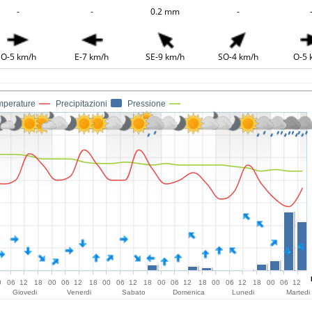
-
-
0.2 mm
-
O-5 km/h
E-7 km/h
SE-9 km/h
SO-4 km/h
O-5 
mperature
Precipitazioni
Pressione
0
06
12
18
00
06
12
18
00
06
12
18
00
06
12
18
00
06
12
18
00
06
12
Giovedi
Venerdi
Sabato
Domenica
Lunedi
Martedi