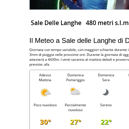
Sale Delle Langhe
480 metri s.l.m
Il Meteo a Sale delle Langhe di
Giornata con tempo variabile, con maggiori schiarite durante il
3mm di pioggia nelle prossime ore. Durante la giornata di oggi
attesterà a 4430m. I venti saranno al mattino deboli e prove
previste: afa.
Adesso
Domenica
Domenica
Mattina
Pomeriggio
Sera
Poco nuvoloso
Parzialmente
Sereno
nuvoloso
30°
27°
22°