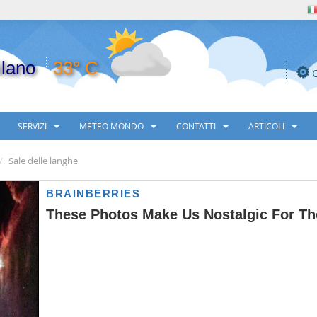
lano
33° C
SERVIZI
METEO MONDO
CONTATTI
ARTICOLI
Sale delle langhe