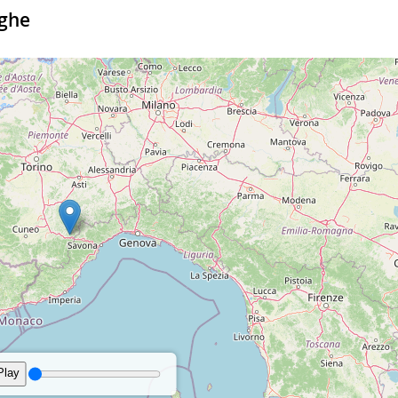
6 km/h - SE
52%
24%
1
nghe
22°
5 km/h - SO
78%
10
Bava di vento
Bava di vento
5 km/h - NE
63%
28%
1
24°
8 km/h - O
54%
10
Bava di vento
Brezza leggera
3 km/h - SE
75%
10%
1
30°
0.1 mm
5 km/h - O
42%
10
Bava di vento
Bava di vento
3 km/h - S
80%
6%
1
25°
0.7 mm
3 km/h - NO
72%
10
Bava di vento
Bava di vento
4 km/h - S
83%
0%
1
06:28
20:36 Durata del giorn
Bava di vento
erature
Precipitazioni
Vento
Umidità
Pr
06:25
20:40 Durata del giorn
23°
4 km/h - O
63%
10
re
Precipitazioni
Vento
Umidità
Nuvolosità
Pr
Bava di vento
3 km/h - SO
85%
0%
1
24°
8 km/h - O
63%
10
Bava di vento
Brezza leggera
3 km/h - S
84%
0%
1
31°
5 km/h - N
39%
10
Bava di vento
Bava di vento