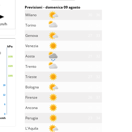
-
Previsioni - domenica 09 agosto
Milano
30
36
km/h
Torino
27
34
Genova
27
33
Venezia
27
32
hPa
Aosta
21
32
1035
Trento
24
34
1020
Trieste
27
32
1005
18
Bologna
26
34
12
Firenze
26
37
6
Ancona
25
30
0
Perugia
23
34
kmh
L'Aquila
21
32