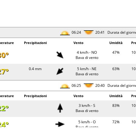
06:24
20:41 Durata del giorn
erature
Precipitazioni
Vento
Umidità
Pr
30°
4 km/h - NO
47%
10
Bava di vento
27°
0.4 mm
5 km/h - NE
63%
10
Bava di vento
06:25
20:40 Durata del giorn
erature
Precipitazioni
Vento
Umidità
Pr
22°
3 km/h - S
83%
10
Bava di vento
24°
5 km/h - O
72%
10
Bava di vento