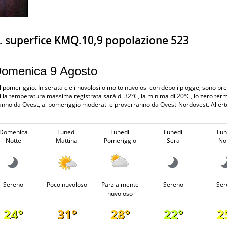
. superfice KMQ.10,9 popolazione 523
 Domenica 9 Agosto
 pomeriggio. In serata cieli nuvolosi o molto nuvolosi con deboli piogge, sono pre
 la temperatura massima registrata sarà di 32°C, la minima di 20°C, lo zero term
rranno da Ovest, al pomeriggio moderati e proverranno da Ovest-Nordovest. Aller
Domenica
Lunedi
Lunedi
Lunedi
Lun
Notte
Mattina
Pomeriggio
Sera
No
Sereno
Poco nuvoloso
Parzialmente
Sereno
Ser
nuvoloso
24°
31°
28°
22°
2