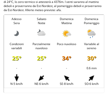
di 24°C, lo zero termico si attesterà a 4376m. I venti saranno al mattino
deboli e proverranno da Est-Nordest, al pomeriggio deboli e proverranno
da Est-Nordest. Allerte meteo previste: afa.
Adesso
Sabato
Domenica
Domenica
Sera
Notte
Mattina
Pomeriggio
Condizioni
Parzialmente
Poco nuvoloso
Variabile al
variabili
nuvoloso
sereno
25°
25°
34°
30°
-
-
-
0.6 mm
N-5 km/h
NE-6 km/h
SE-8 km/h
SO-6 km/h