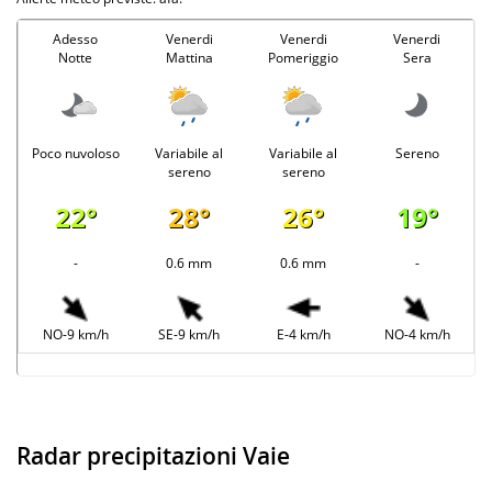
Adesso
Venerdi
Venerdi
Venerdi
Notte
Mattina
Pomeriggio
Sera
Poco nuvoloso
Variabile al
Variabile al
Sereno
sereno
sereno
22°
28°
26°
19°
-
0.6 mm
0.6 mm
-
NO-9 km/h
SE-9 km/h
E-4 km/h
NO-4 km/h
Radar precipitazioni Vaie