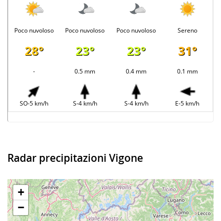
Poco nuvoloso
Poco nuvoloso
Poco nuvoloso
Sereno
28°
23°
23°
31°
-
0.5 mm
0.4 mm
0.1 mm
SO-5 km/h
S-4 km/h
S-4 km/h
E-5 km/h
Radar precipitazioni Vigone