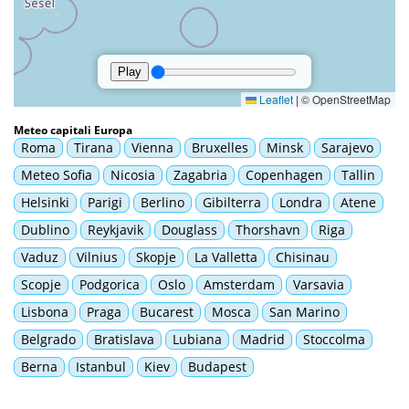
Meteo capitali Europa
Roma
Tirana
Vienna
Bruxelles
Minsk
Sarajevo
Meteo Sofia
Nicosia
Zagabria
Copenhagen
Tallin
Helsinki
Parigi
Berlino
Gibilterra
Londra
Atene
Dublino
Reykjavik
Douglass
Thorshavn
Riga
Vaduz
Vilnius
Skopje
La Valletta
Chisinau
Scopje
Podgorica
Oslo
Amsterdam
Varsavia
Lisbona
Praga
Bucarest
Mosca
San Marino
Belgrado
Bratislava
Lubiana
Madrid
Stoccolma
Berna
Istanbul
Kiev
Budapest