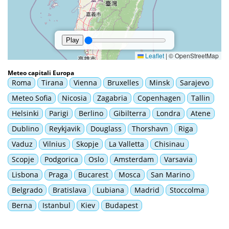
Meteo capitali Europa
Roma
Tirana
Vienna
Bruxelles
Minsk
Sarajevo
Meteo Sofia
Nicosia
Zagabria
Copenhagen
Tallin
Helsinki
Parigi
Berlino
Gibilterra
Londra
Atene
Dublino
Reykjavik
Douglass
Thorshavn
Riga
Vaduz
Vilnius
Skopje
La Valletta
Chisinau
Scopje
Podgorica
Oslo
Amsterdam
Varsavia
Lisbona
Praga
Bucarest
Mosca
San Marino
Belgrado
Bratislava
Lubiana
Madrid
Stoccolma
Berna
Istanbul
Kiev
Budapest