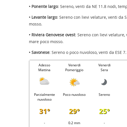
‣ Ponente largo
: Sereno, venti da NE 11.8 nodi, tem
‣ Levante largo
: Sereno con lievi velature, venti da
mosso.
‣ Riviera Genovese ovest
: Sereno con lievi velature,
mare poco mosso.
‣ Savonese
: Sereno o poco nuvoloso, venti da ESE 7
Adesso
Venerdi
Venerdi
Mattina
Pomeriggio
Sera
Parzialmente
Poco nuvoloso
Sereno
nuvoloso
31°
29°
25°
-
0.2 mm
-