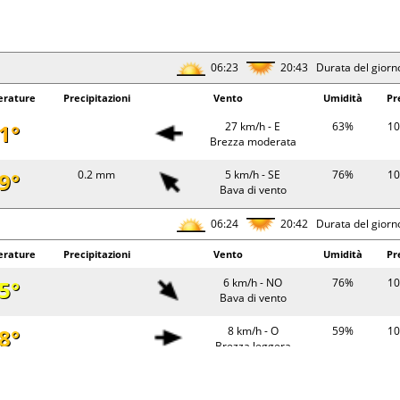
06:23
20:43 Durata del giorn
rature
Precipitazioni
Vento
Umidità
Pr
1°
27 km/h - E
63%
10
Brezza moderata
9°
0.2 mm
5 km/h - SE
76%
10
Bava di vento
06:24
20:42 Durata del giorn
rature
Precipitazioni
Vento
Umidità
Pr
5°
6 km/h - NO
76%
10
Bava di vento
8°
8 km/h - O
59%
10
Brezza leggera
2°
0.3 mm
14 km/h - S
54%
10
Brezza tesa