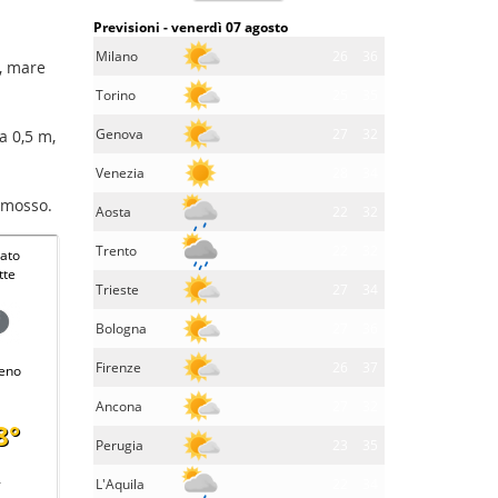
Previsioni - venerdì 07 agosto
Milano
26
36
m, mare
Torino
25
35
Genova
27
32
a 0,5 m,
Venezia
28
34
e mosso.
Aosta
22
32
Trento
22
32
ato
tte
Trieste
27
34
Bologna
27
36
Firenze
26
37
eno
Ancona
27
32
8°
Perugia
23
35
-
L'Aquila
22
34