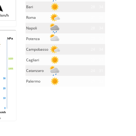
Bari
28
34
 km/h
Roma
27
38
Napoli
28
34
Potenza
23
34
hPa
Campobasso
24
34
Cagliari
26
37
1020
1005
Catanzaro
24
31
30
Palermo
27
32
20
10
0
kmh
a