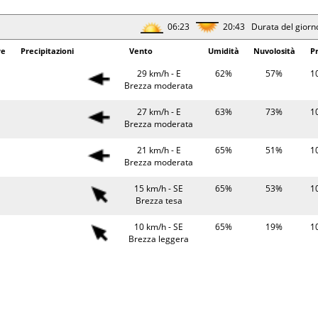
1°
0.3 mm
8 km/h - SO
60%
10
06:23
20:43 Durata del giorn
Brezza leggera
re
Precipitazioni
Vento
Umidità
Nuvolosità
P
06:25
20:40 Durata del giorn
29 km/h - E
62%
57%
1
rature
Precipitazioni
Brezza moderata
Vento
Umidità
Pr
7°
8 km/h - N
61%
10
27 km/h - E
63%
73%
1
Brezza leggera
Brezza moderata
8°
7 km/h - NO
54%
10
21 km/h - E
65%
51%
1
Brezza leggera
Brezza moderata
3°
9 km/h - S
49%
10
15 km/h - SE
65%
53%
1
Brezza leggera
Brezza tesa
1°
0.1 mm
12 km/h - SO
51%
10
10 km/h - SE
65%
19%
1
Brezza leggera
Brezza leggera
06:26
20:39 Durata del giorn
9 km/h - SE
70%
17%
1
Brezza leggera
rature
Precipitazioni
Vento
Umidità
Pr
8 km/h - S
74%
9%
1
6°
8 km/h - NO
69%
10
Brezza leggera