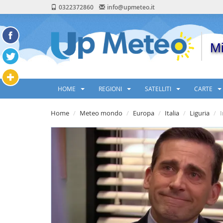
0322372860
info@upmeteo.it
Mi
HOME
REGIONI
SATELLITI
CARTE
Home
Meteo mondo
Europa
Italia
Liguria