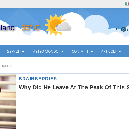
lano
33° C
SERVIZI
METEO MONDO
CONTATTI
ARTICOLI
Imperia