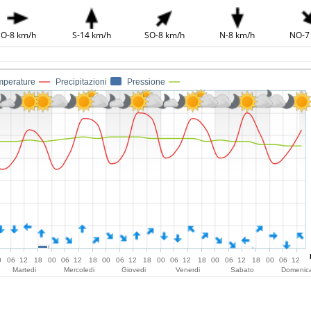
O-8 km/h
S-14 km/h
SO-8 km/h
N-8 km/h
NO-7
mperature
Precipitazioni
Pressione
0
06
12
18
00
06
12
18
00
06
12
18
00
06
12
18
00
06
12
18
00
06
12
Martedi
Mercoledi
Giovedi
Venerdi
Sabato
Domenic