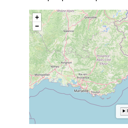
19-20
Sereno
29°
02 - 08
Sereno
2
20-21
Sereno
29°
08 - 14
Sereno
3
21-22
Sereno
28°
14 - 20
Poco nuvoloso
3
22-23
Sereno
28°
Martedi 11 Agosto 2026
Periodo
Previsioni
Tempe
Sabato 08 Agosto 2026
20 - 02
Poco nuvoloso
2
Periodo
Previsioni
Temperatu
23-00
Sereno
27°
02 - 08
Sereno
2
00-01
Sereno
26°
08 - 14
Sereno
3
01-02
Sereno
25°
14 - 20
Sereno
3