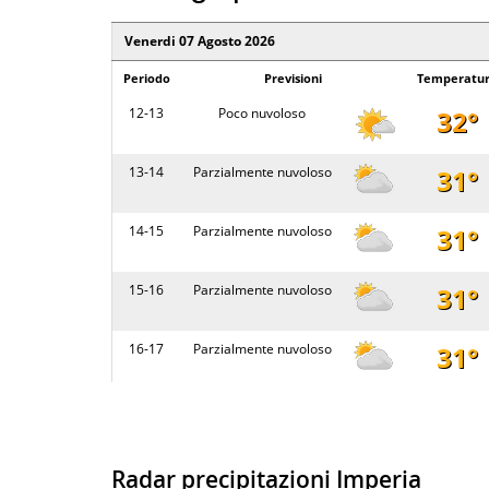
14 - 20
Parzialmente nuvoloso
3
Venerdi 07 Agosto 2026
Periodo
Previsioni
Temperatu
Domenica 09 Agosto 2026
12-13
Poco nuvoloso
32°
Periodo
Previsioni
Tempe
20 - 02
Sereno
2
13-14
Parzialmente nuvoloso
31°
02 - 08
Sereno
2
14-15
Parzialmente nuvoloso
31°
08 - 14
Sereno
3
15-16
Parzialmente nuvoloso
31°
14 - 20
Poco nuvoloso
3
16-17
Parzialmente nuvoloso
31°
Lunedi 10 Agosto 2026
17-18
Poco nuvoloso
31°
Periodo
Previsioni
Tempe
18-19
Poco nuvoloso
30°
Radar precipitazioni Imperia
20 - 02
Sereno
2