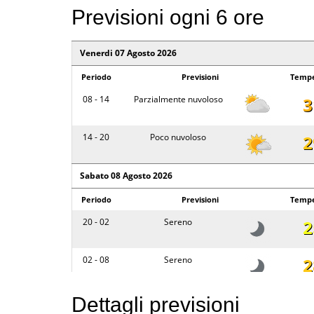
Previsioni ogni 6 ore
Venerdi 07 Agosto 2026
Periodo
Previsioni
Tempe
08 - 14
Parzialmente nuvoloso
3
14 - 20
Poco nuvoloso
2
Sabato 08 Agosto 2026
Periodo
Previsioni
Tempe
20 - 02
Sereno
2
02 - 08
Sereno
2
08 - 14
Poco nuvoloso
3
Dettagli previsioni