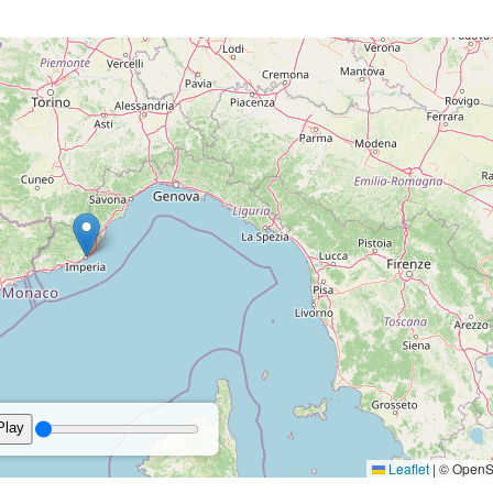
Brezza leggera
5 km/h - SE
76%
3%
1
8°
5 km/h - N
55%
10
Bava di vento
Bava di vento
4 km/h - E
79%
7%
1
3°
13 km/h - S
50%
10
Bava di vento
Brezza tesa
6 km/h - S
81%
7%
1
0°
0.2 mm
7 km/h - S
68%
10
Bava di vento
Brezza leggera
6 km/h - SO
83%
6%
1
06:28
20:38 Durata del giorn
Bava di vento
rature
Precipitazioni
Vento
Umidità
Pr
06:24
20:42 Durata del giorn
6°
8 km/h - N
68%
10
re
Precipitazioni
Vento
Umidità
Nuvolosità
P
Brezza leggera
5 km/h - N
85%
0%
1
8°
8 km/h - N
54%
10
Bava di vento
Brezza leggera
5 km/h - NO
83%
0%
1
3°
9 km/h - E
50%
10
Bava di vento
Brezza leggera
6 km/h - NO
76%
0%
1
1°
0.3 mm
6 km/h - S
66%
10
Bava di vento